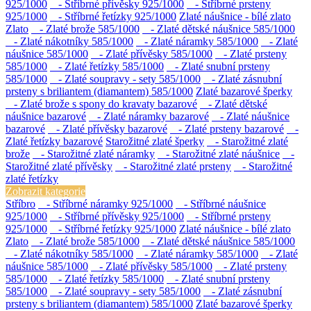
925/1000
- Stříbrné přívěsky 925/1000
- Stříbrné prsteny
925/1000
- Stříbrné řetízky 925/1000
Zlaté náušnice - bílé zlato
Zlato
- Zlaté brože 585/1000
- Zlaté dětské náušnice 585/1000
- Zlaté nákotníky 585/1000
- Zlaté náramky 585/1000
- Zlaté
náušnice 585/1000
- Zlaté přívěsky 585/1000
- Zlaté prsteny
585/1000
- Zlaté řetízky 585/1000
- Zlaté snubní prsteny
585/1000
- Zlaté soupravy - sety 585/1000
- Zlaté zásnubní
prsteny s briliantem (diamantem) 585/1000
Zlaté bazarové šperky
- Zlaté brože s spony do kravaty bazarové
- Zlaté dětské
náušnice bazarové
- Zlaté náramky bazarové
- Zlaté náušnice
bazarové
- Zlaté přívěsky bazarové
- Zlaté prsteny bazarové
-
Zlaté řetízky bazarové
Starožitné zlaté šperky
- Starožitné zlaté
brože
- Starožitné zlaté náramky
- Starožitné zlaté náušnice
-
Starožitné zlaté přívěsky
- Starožitné zlaté prsteny
- Starožitné
zlaté řetízky
Zobrazit kategorie
Stříbro
- Stříbrné náramky 925/1000
- Stříbrné náušnice
925/1000
- Stříbrné přívěsky 925/1000
- Stříbrné prsteny
925/1000
- Stříbrné řetízky 925/1000
Zlaté náušnice - bílé zlato
Zlato
- Zlaté brože 585/1000
- Zlaté dětské náušnice 585/1000
- Zlaté nákotníky 585/1000
- Zlaté náramky 585/1000
- Zlaté
náušnice 585/1000
- Zlaté přívěsky 585/1000
- Zlaté prsteny
585/1000
- Zlaté řetízky 585/1000
- Zlaté snubní prsteny
585/1000
- Zlaté soupravy - sety 585/1000
- Zlaté zásnubní
prsteny s briliantem (diamantem) 585/1000
Zlaté bazarové šperky