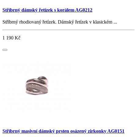
Stříbrný dámský řetízek s korálem AG0212
Stříbrný rhodiovaný řetízek. Dámský řetízek v klasickém ...
1 190 Kč
Stříbrný masivní dámský prsten osázený zirkonky AG0151