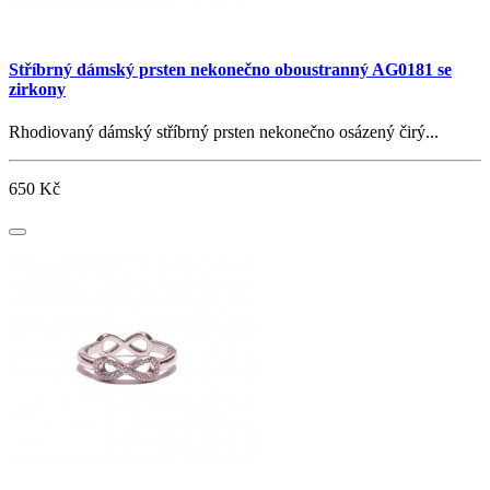
Stříbrný dámský prsten nekonečno oboustranný AG0181 se
zirkony
Rhodiovaný dámský stříbrný prsten nekonečno osázený čirý...
650 Kč