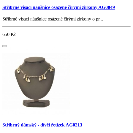
Stříbrné visací náušnice osazené čirými zirkony AG0049
Stříbrné visací náušnice osázené čirými zirkony o pr...
650 Kč
Stříbrný dámský - dívčí řetízek AG0213