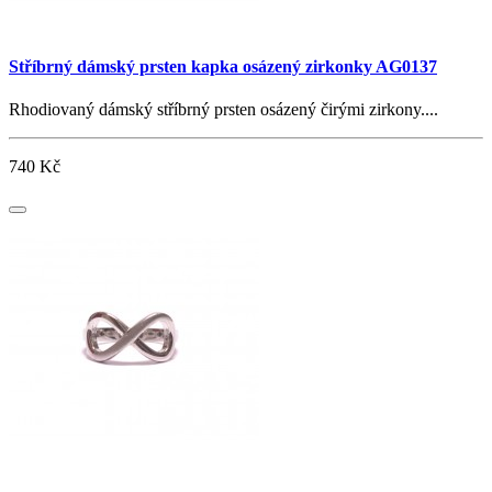
Stříbrný dámský prsten kapka osázený zirkonky AG0137
Rhodiovaný dámský stříbrný prsten osázený čirými zirkony....
740 Kč