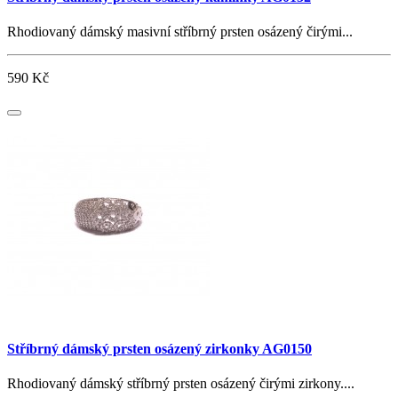
Rhodiovaný dámský masivní stříbrný prsten osázený čirými...
590 Kč
Stříbrný dámský prsten osázený zirkonky AG0150
Rhodiovaný dámský stříbrný prsten osázený čirými zirkony....