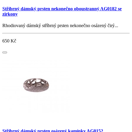
Stříbrný dámský prsten nekonečno oboustranný AG0182 se
zirkony
Rhodiovaný dámský stříbrný prsten nekonečno osázený čirý...
650 Kč
Stříbrný dámský prsten osázený kamínky AG0152