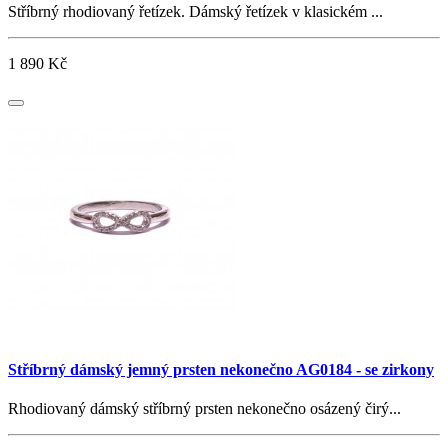
Stříbrný rhodiovaný řetízek. Dámský řetízek v klasickém ...
1 890 Kč
Stříbrný dámský jemný prsten nekonečno AG0184 - se zirkony
Rhodiovaný dámský stříbrný prsten nekonečno osázený čirý...