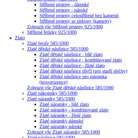
Stříbrné prsteny - dámské
Stříbrné prsteny - pánské
Stříbrné prsteny celostříbrné bez kamenů
Stříbrné prsteny se zirkony (kameny)
Zobrazit vše Stříbrné prsteny 925/1000
Stříbrné řetízky 925/1000
Zlato
Zlaté brože 585/1000
Zlaté dětské náušnice 585/1000
Zlaté dětské náušnice - bílé zlato
Zlaté dětské náušnice - kombinované zlato
Zlaté dětské náušnice - žluté zlato
Zlaté dětské náušnice dívčí (pro starší slečny)
Zlaté dětské náušnice pro miminka
(novorozence)
Zobrazit vše Zlaté dětské náušnice 585/1000
Zlaté nákotníky 585/1000
Zlaté náramky 585/1000
Zlaté náramky - bílé zlato
Zlaté náramky - kombinované zlato
Zlaté náramky - žluté zlato
Zlaté náramky dámské
Zlaté náramky pánské
Zobrazit vše Zlaté náramky 585/1000
Zlaté náušnice 585/1000