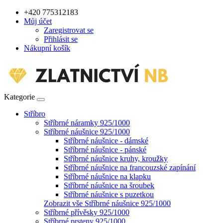
+420 775312183
Můj účet
Zaregistrovat se
Přihlásit se
Nákupní košík
Kategorie
Stříbro
Stříbrné náramky 925/1000
Stříbrné náušnice 925/1000
Stříbrné náušnice - dámské
Stříbrné náušnice - pánské
Stříbrné náušnice kruhy, kroužky
Stříbrné náušnice na francouzské zapínání
Stříbrné náušnice na klapku
Stříbrné náušnice na šroubek
Stříbrné náušnice s puzetkou
Zobrazit vše Stříbrné náušnice 925/1000
Stříbrné přívěsky 925/1000
Stříbrné prsteny 925/1000