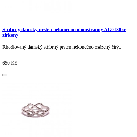
Stříbrný dámský prsten nekonečno oboustranný AG0180 se
zirkony
Rhodiovaný dámský stříbrný prsten nekonečno osázený čirý...
650 Kč