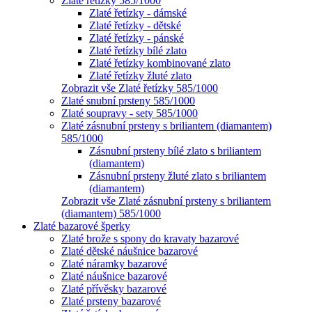
Zlaté řetízky 585/1000
Zlaté řetízky - dámské
Zlaté řetízky - dětské
Zlaté řetízky - pánské
Zlaté řetízky bílé zlato
Zlaté řetízky kombinované zlato
Zlaté řetízky žluté zlato
Zobrazit vše Zlaté řetízky 585/1000
Zlaté snubní prsteny 585/1000
Zlaté soupravy - sety 585/1000
Zlaté zásnubní prsteny s briliantem (diamantem)
585/1000
Zásnubní prsteny bílé zlato s briliantem
(diamantem)
Zásnubní prsteny žluté zlato s briliantem
(diamantem)
Zobrazit vše Zlaté zásnubní prsteny s briliantem
(diamantem) 585/1000
Zlaté bazarové šperky
Zlaté brože s spony do kravaty bazarové
Zlaté dětské náušnice bazarové
Zlaté náramky bazarové
Zlaté náušnice bazarové
Zlaté přívěsky bazarové
Zlaté prsteny bazarové