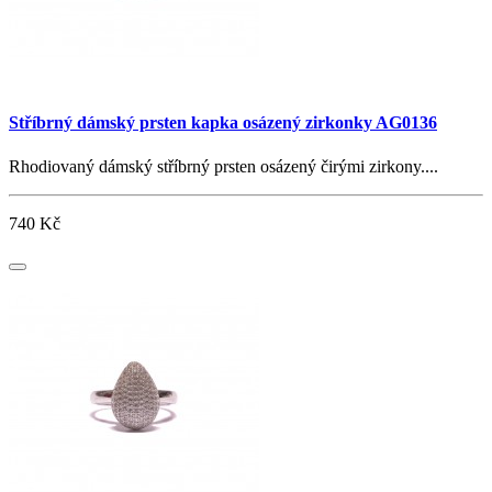
Stříbrný dámský prsten kapka osázený zirkonky AG0136
Rhodiovaný dámský stříbrný prsten osázený čirými zirkony....
740 Kč