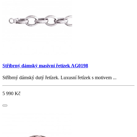
Stříbrný dámský masivní řetízek AG0198
Stříbrný dámský dutý řetízek. Luxusní řetízek s motivem ...
5 990 Kč