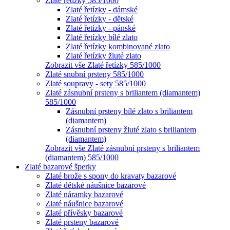
Zlaté řetízky 585/1000
Zlaté řetízky - dámské
Zlaté řetízky - dětské
Zlaté řetízky - pánské
Zlaté řetízky bílé zlato
Zlaté řetízky kombinované zlato
Zlaté řetízky žluté zlato
Zobrazit vše Zlaté řetízky 585/1000
Zlaté snubní prsteny 585/1000
Zlaté soupravy - sety 585/1000
Zlaté zásnubní prsteny s briliantem (diamantem)
585/1000
Zásnubní prsteny bílé zlato s briliantem
(diamantem)
Zásnubní prsteny žluté zlato s briliantem
(diamantem)
Zobrazit vše Zlaté zásnubní prsteny s briliantem
(diamantem) 585/1000
Zlaté bazarové šperky
Zlaté brože s spony do kravaty bazarové
Zlaté dětské náušnice bazarové
Zlaté náramky bazarové
Zlaté náušnice bazarové
Zlaté přívěsky bazarové
Zlaté prsteny bazarové