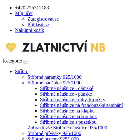
+420 775312183
Můj účet
Zaregistrovat se
Přihlásit se
Nákupní košík
Kategorie
Stříbro
Stříbrné náramky 925/1000
Stříbrné náušnice 925/1000
Stříbrné náušnice - dámské
Stříbrné náušnice - pánské
Stříbrné náušnice kruhy, kroužky
Stříbrné náušnice na francouzské zapínání
Stříbrné náušnice na klapku
Stříbrné náušnice na šroubek
Stříbrné náušnice s puzetkou
Zobrazit vše Stříbrné náušnice 925/1000
Stříbrné přívěsky 925/1000
Stříbrné prsteny 925/1000