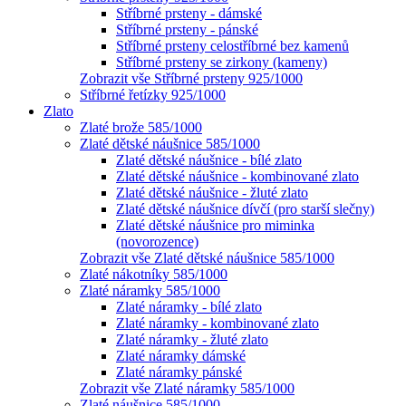
Stříbrné prsteny - dámské
Stříbrné prsteny - pánské
Stříbrné prsteny celostříbrné bez kamenů
Stříbrné prsteny se zirkony (kameny)
Zobrazit vše Stříbrné prsteny 925/1000
Stříbrné řetízky 925/1000
Zlato
Zlaté brože 585/1000
Zlaté dětské náušnice 585/1000
Zlaté dětské náušnice - bílé zlato
Zlaté dětské náušnice - kombinované zlato
Zlaté dětské náušnice - žluté zlato
Zlaté dětské náušnice dívčí (pro starší slečny)
Zlaté dětské náušnice pro miminka
(novorozence)
Zobrazit vše Zlaté dětské náušnice 585/1000
Zlaté nákotníky 585/1000
Zlaté náramky 585/1000
Zlaté náramky - bílé zlato
Zlaté náramky - kombinované zlato
Zlaté náramky - žluté zlato
Zlaté náramky dámské
Zlaté náramky pánské
Zobrazit vše Zlaté náramky 585/1000
Zlaté náušnice 585/1000