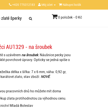
+420 775312183
Můj účet
Nákupní košík
0 položek - 0 Kč
 zlaté šperky
ežci AU1329 - na šroubek
atě s uzávěrem
na šroubek
. Náušnice pecky jsou
klé povrchové úpravy. Opticky se jedná spíše o
žečka délka x šířka: 7 x 6 mm, váha: 0,92 gr,
i karátové zlato, stav zboží:
NOVÉ
.
dvou pracovních dnů ho můžete mít doma
ýkup zlata protihodnotou za výhodnou cenu.
tnictví Mladá Boleslav