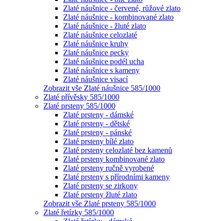
Zlaté náušnice - červené, růžové zlato
Zlaté náušnice - kombinované zlato
Zlaté náušnice - žluté zlato
Zlaté náušnice celozlaté
Zlaté náušnice kruhy
Zlaté náušnice pecky
Zlaté náušnice podél ucha
Zlaté náušnice s kameny
Zlaté náušnice visací
Zobrazit vše Zlaté náušnice 585/1000
Zlaté přívěsky 585/1000
Zlaté prsteny 585/1000
Zlaté prsteny - dámské
Zlaté prsteny - dětské
Zlaté prsteny - pánské
Zlaté prsteny bílé zlato
Zlaté prsteny celozlaté bez kamenů
Zlaté prsteny kombinované zlato
Zlaté prsteny ručně vyrobené
Zlaté prsteny s přírodními kameny
Zlaté prsteny se zirkony
Zlaté prsteny žluté zlato
Zobrazit vše Zlaté prsteny 585/1000
Zlaté řetízky 585/1000