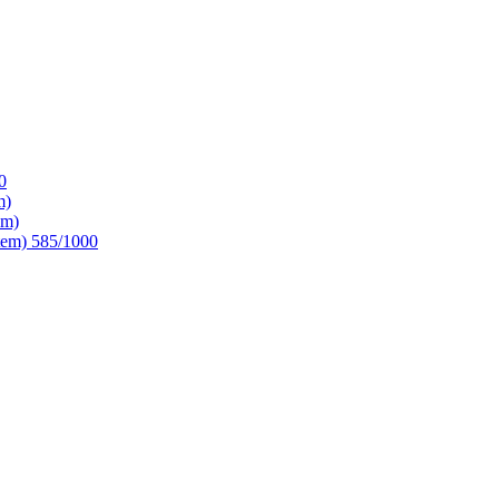
0
m)
em)
ntem) 585/1000