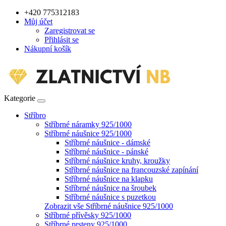
+420 775312183
Můj účet
Zaregistrovat se
Přihlásit se
Nákupní košík
Kategorie
Stříbro
Stříbrné náramky 925/1000
Stříbrné náušnice 925/1000
Stříbrné náušnice - dámské
Stříbrné náušnice - pánské
Stříbrné náušnice kruhy, kroužky
Stříbrné náušnice na francouzské zapínání
Stříbrné náušnice na klapku
Stříbrné náušnice na šroubek
Stříbrné náušnice s puzetkou
Zobrazit vše Stříbrné náušnice 925/1000
Stříbrné přívěsky 925/1000
Stříbrné prsteny 925/1000