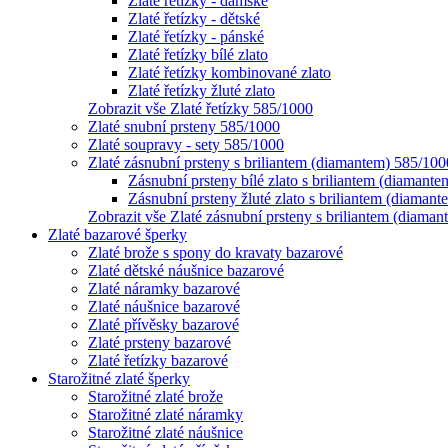
Zlaté řetízky - dámské
Zlaté řetízky - dětské
Zlaté řetízky - pánské
Zlaté řetízky bílé zlato
Zlaté řetízky kombinované zlato
Zlaté řetízky žluté zlato
Zobrazit vše Zlaté řetízky 585/1000
Zlaté snubní prsteny 585/1000
Zlaté soupravy - sety 585/1000
Zlaté zásnubní prsteny s briliantem (diamantem) 585/100
Zásnubní prsteny bílé zlato s briliantem (diamante
Zásnubní prsteny žluté zlato s briliantem (diamant
Zobrazit vše Zlaté zásnubní prsteny s briliantem (diama
Zlaté bazarové šperky
Zlaté brože s spony do kravaty bazarové
Zlaté dětské náušnice bazarové
Zlaté náramky bazarové
Zlaté náušnice bazarové
Zlaté přívěsky bazarové
Zlaté prsteny bazarové
Zlaté řetízky bazarové
Starožitné zlaté šperky
Starožitné zlaté brože
Starožitné zlaté náramky
Starožitné zlaté náušnice