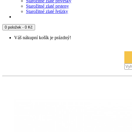
Starožitné zlaté přívěsky
Starožitné zlaté prsteny
Starožitné zlaté řetízky
0 položek - 0 Kč
Váš nákupní košík je prázdný!