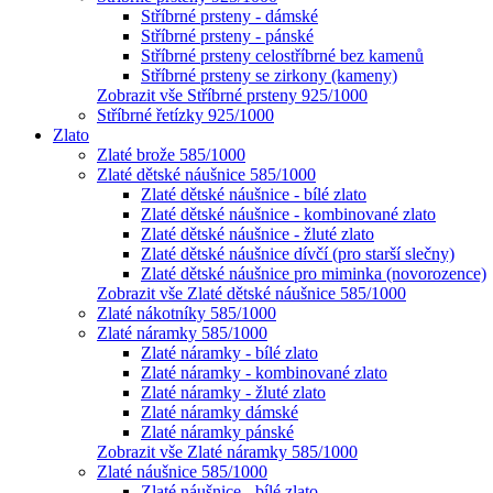
Stříbrné prsteny - dámské
Stříbrné prsteny - pánské
Stříbrné prsteny celostříbrné bez kamenů
Stříbrné prsteny se zirkony (kameny)
Zobrazit vše Stříbrné prsteny 925/1000
Stříbrné řetízky 925/1000
Zlato
Zlaté brože 585/1000
Zlaté dětské náušnice 585/1000
Zlaté dětské náušnice - bílé zlato
Zlaté dětské náušnice - kombinované zlato
Zlaté dětské náušnice - žluté zlato
Zlaté dětské náušnice dívčí (pro starší slečny)
Zlaté dětské náušnice pro miminka (novorozence)
Zobrazit vše Zlaté dětské náušnice 585/1000
Zlaté nákotníky 585/1000
Zlaté náramky 585/1000
Zlaté náramky - bílé zlato
Zlaté náramky - kombinované zlato
Zlaté náramky - žluté zlato
Zlaté náramky dámské
Zlaté náramky pánské
Zobrazit vše Zlaté náramky 585/1000
Zlaté náušnice 585/1000
Zlaté náušnice - bílé zlato